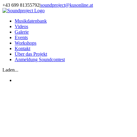
Zum
+43 699 81355792
|
soundproject@kusonline.at
Inhalt
Facebook
Instagram
YouTube
springen
Musikdatenbank
Videos
Galerie
Events
Workshops
Kontakt
Über das Projekt
Anmeldung Soundcontest
Laden...